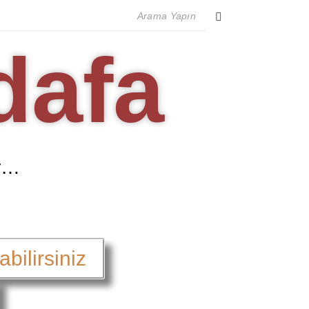
dafa
ır…
bilirsiniz