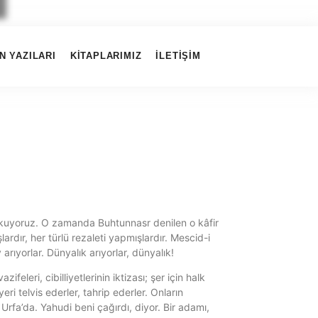
N YAZILARI
KITAPLARIMIZ
İLETIŞIM
i okuyoruz. O zamanda Buhtunnasr denilen o kâfir
rdır, her türlü rezaleti yapmışlardır. Mescid-i
arıyorlar. Dünyalık arıyorlar, dünyalık!
eleri, cibilliyetlerinin iktizası; şer için halk
eri telvis ederler, tahrip ederler. Onların
 Urfa’da. Yahudi beni çağırdı, diyor. Bir adamı,