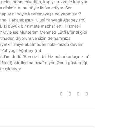
O gelen adam çıkarken, kapıyı kuvvetle kapıyor.
im dinimiz bunu böyle iktiza ediyor. Sen
itaplarını böyle keyfemayeşa ne yapmışlar?
rdır ha! Hahambaşı.»Hulusî Yahyagil Ağabey (rh)
izi büyük bir nimete mazhar etti. Hizmet-i
im? Öyle ise Muhterem Mehmed Lütfî Efendi gibi
istinaden diyorum ve sizin de namınıza
İnayet-i İlâhîye eksilmeden hakkımızda devam
î Yahyagil Ağabey (rh)
âd’ım dedi. “Ben sizin bir hizmet arkadaşınızım”
i Nur Şakirdleri namına” diyor. Onun gösterdiği
te çıkarıyor