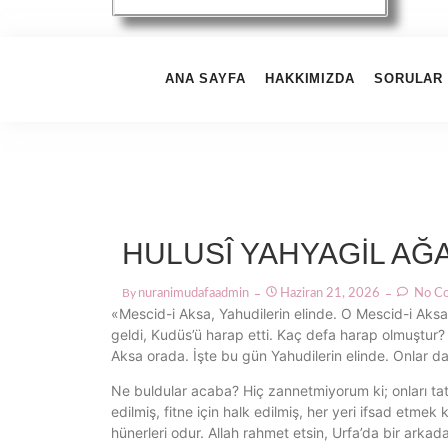
ANA SAYFA
HAKKIMIZDA
SORULAR 
HULUSÎ YAHYAGİL AĞ
By
Nuranimudafaadmin
Haziran 21, 2026
No C
«Mescid-i Aksa, Yahudilerin elinde. O Mescid-i Aksa,
geldi, Kudüs’ü harap etti. Kaç defa harap olmuştur? 
Aksa orada. İşte bu gün Yahudilerin elinde. Onlar da 
Ne buldular acaba? Hiç zannetmiyorum ki; onları tatmin 
edilmiş, fitne için halk edilmiş, her yeri ifsad etmek
hünerleri odur. Allah rahmet etsin, Urfa’da bir arkad