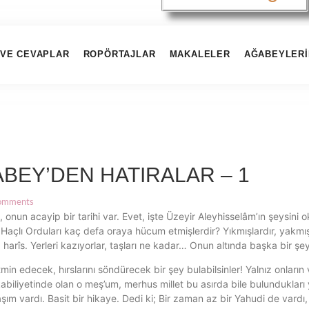
VE CEVAPLAR
ROPÖRTAJLAR
MAKALELER
AĞABEYLERI
ABEY’DEN HATIRALAR – 1
omments
 onun acayip bir tarihi var. Evet, işte Üzeyir Aleyhisselâm’ın şeysin
Haçlı Orduları kaç defa oraya hücum etmişlerdir? Yıkmışlardır, yakmışla
harîs. Yerleri kazıyorlar, taşları ne kadar… Onun altında başka bir şey 
edecek, hırslarını söndürecek bir şey bulabilsinler! Yalnız onların vazif
 kabiliyetinde olan o meş’um, merhus millet bu asırda bile bulundukları y
aşım vardı. Basit bir hikaye. Dedi ki; Bir zaman az bir Yahudi de vardı,