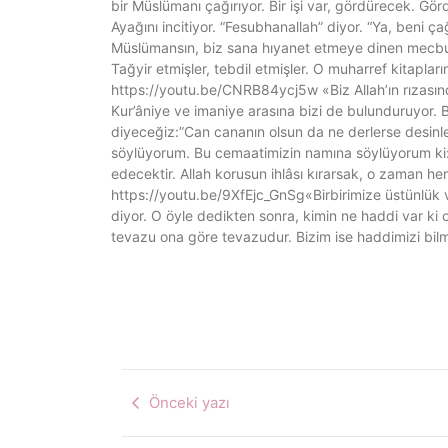
bir Müslümanı çağırıyor. Bir işi var, gördürecek. G
Ayağını incitiyor. “Fesubhanallah” diyor. “Ya, beni ç
Müslümansın, biz sana hıyanet etmeye dinen mecburu
Tağyir etmişler, tebdil etmişler. O muharref kitapla
https://youtu.be/CNRB84ycj5w «Biz Allah’ın rızası
Kur’âniye ve imaniye arasına bizi de bulunduruyor. 
diyeceğiz:”Can cananın olsun da ne derlerse desinler
söylüyorum. Bu cemaatimizin namına söylüyorum ki: 
edecektir. Allah korusun ihlâsı kırarsak, o zaman h
https://youtu.be/9XfEjc_GnSg«Birbirimize üstünlük v
diyor. O öyle dedikten sonra, kimin ne haddi var ki
tevazu ona göre tevazudur. Bizim ise haddimizi bilm
Önceki yazı