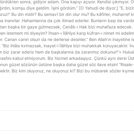
ördürdükten sonra, gidiyor adam. Ona kapıyı açıyor. Kendisi çıkmıyor. 
ağırdın, komşu diye geldim. İşini gördüm.” [O Yahudi de diyor;] “E, biz
z!” Bu din midir? Bu semavî bir din olur mu? Bu kâfirler, muharref k
rına inanırlar. Hahamlarına da çok itimad ederler. Bunların başı da va
ndan başka bir gaye gütmezsek, Cenâb-ı Hak bizi muhafaza edecek. B
Ben istemem mi diyeyim? İhsan-ı İlâhîye karşı küfran-ı nimet mi edel
. Canan canın olsun da ne derlerse desinler.” Ben Allah’ın inayetine 
“Biz ihlâsı kırmazsak, inayet-i İlâhîye bizi muhakkak koruyacaktır. 
em biz zarar ederiz hem de başkalarına da zararımız dokunur!”» Hulus
asfını kabul etmiyorum. Biz hizmet arkadaşıyız. Çünkü aynı dersi Üst
 onun güzel sözünün üstüne başka daha güzel söz ilave etsin! “Risale-
ektir. Biz kim oluyoruz, ne oluyoruz ki? Bizi bu mübarek sözler kıyme