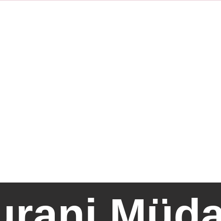
ABEY’DEN
GENÇLERE RİS
ETKİLİ BİR ŞE
By
Muhammed Numan ÖZEL
-
urani Müda